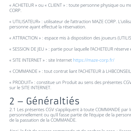
« ACHETEUR » ou « CLIENT » : toute personne physique ou m
CORP.
« UTILISATEUR» : utilisateur de l’attraction MAZE CORP. L’utili
personne ayant effectué la réservation.
« ATTRACTION » : espace mis à disposition des joueurs (UTILI
« SESSION DE JEU » : partie pour laquelle l’ACHETEUR réserve et
« SITE INTERNET » : site Internet
https://maze-corp.fr/
« COMMANDE » : tout contrat liant l’ACHETEUR à LHBCONSEILS
« PRODUIT» : constitue un Produit au sens des présentes CGV,
sur le SITE INTERNET.
2 – Généraltiés
2.1 Les présentes CGV s’appliquent à toute COMMANDE par Int
personnellement ou qu’il fasse partie de l’équipe de la personn
de la passation de la COMMANDE.