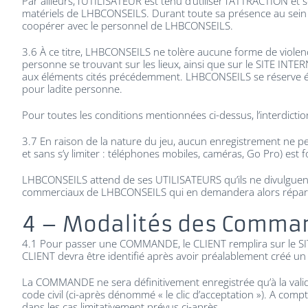
Par ailleurs, l’UTILISATEUR est tenu d’utiliser l’ATTRACTION
matériels de LHBCONSEILS. Durant toute sa présence au sein 
coopérer avec le personnel de LHBCONSEILS.
3.6 À ce titre, LHBCONSEILS ne tolère aucune forme de violenc
personne se trouvant sur les lieux, ainsi que sur le SITE INT
aux éléments cités précédemment. LHBCONSEILS se réserve égal
pour ladite personne.
Pour toutes les conditions mentionnées ci-dessus, l’interdic
3.7 En raison de la nature du jeu, aucun enregistrement ne peu
et sans s’y limiter : téléphones mobiles, caméras, Go Pro) est 
LHBCONSEILS attend de ses UTILISATEURS qu’ils ne divulguent pa
commerciaux de LHBCONSEILS qui en demandera alors répar
4 – Modalités des Comman
4.1 Pour passer une COMMANDE, le CLIENT remplira sur le SIT
CLIENT devra être identifié après avoir préalablement créé un 
La COMMANDE ne sera définitivement enregistrée qu’à la validat
code civil (ci-après dénommé « le clic d’acceptation »). A co
dans les cas limitativement prévus ci-après.