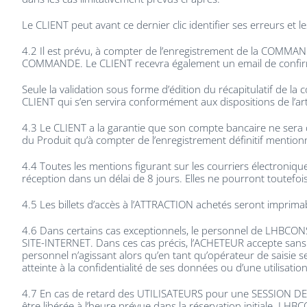
Le CLIENT peut avant ce dernier clic identifier ses erreurs et le
4.2 Il est prévu, à compter de l’enregistrement de la COMMAND
COMMANDE. Le CLIENT recevra également un email de confir
Seule la validation sous forme d’édition du récapitulatif de
CLIENT qui s’en servira conformément aux dispositions de l’art
4.3 Le CLIENT a la garantie que son compte bancaire ne sera 
du Produit qu’à compter de l’enregistrement définitif mention
4.4 Toutes les mentions figurant sur les courriers électroniq
réception dans un délai de 8 jours. Elles ne pourront toutefoi
4.5 Les billets d’accès à l’ATTRACTION achetés seront imprimab
4.6 Dans certains cas exceptionnels, le personnel de LHBCONSE
SITE-INTERNET. Dans ces cas précis, l’ACHETEUR accepte sans
personnel n’agissant alors qu’en tant qu’opérateur de saisie 
atteinte à la confidentialité de ses données ou d’une utilisat
4.7 En cas de retard des UTILISATEURS pour une SESSION DE JE
être libérée à l’heure prévue dans la réservation initiale. LH