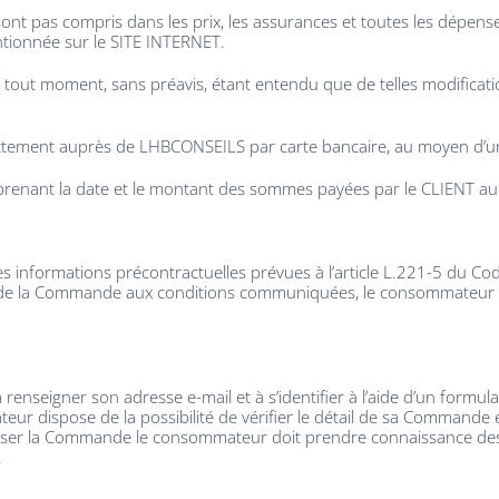
ont pas compris dans les prix, les assurances et toutes les dépense
tionnée sur le SITE INTERNET.
à tout moment, sans préavis, étant entendu que de telles modificat
directement auprès de LHBCONSEILS par carte bancaire, au moyen d’
prenant la date et le montant des sommes payées par le CLIENT au 
nformations précontractuelles prévues à l’article L.221-5 du Code
n de la Commande aux conditions communiquées, le consommateur p
enseigner son adresse e-mail et à s’identifier à l’aide d’un formu
eur dispose de la possibilité de vérifier le détail de sa Commande et
aliser la Commande le consommateur doit prendre connaissance des C
.