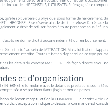
 et ses équipements de sorte à n’occasionner ou risquer d’occasio
des locaux de LHBCONSEILS, l’UTILISATEUR s’engage à se comporter
e, qu’elle soit verbale ou physique, sous forme de harcèlement, d’
ERNET. LHBCONSEILS se réserve ainsi le droit de refuser l’accès au
ement le droit de refuser l’accès à toute personne sous l’influenc
tion d’accès ne donne droit à aucune indemnité ou remboursement.
t être effectué au sein de l’ATTRACTION. Ainsi, l’utilisation d’appa
formellement interdite. Toute utilisation d’appareil de ce type pourr
s les détails du concept MAZE CORP. de façon directe et/ou indirecte
ation.
des et d’organisation
E INTERNET le formulaire avec le détail des prestations souhaitée
compte sécurisé par identifiants (login et mot de passe).
ion de l’écran récapitulatif de la COMMANDE. Ce dernier « clic » est
mpter du clic d’acceptation indiqué ci-dessus, la commande est cons