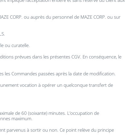
nt implique l’acceptation entière et sans réserve du client aux
 de MAZE CORP. ou auprès du personnel de MAZE CORP. ou sur
LS.
le ou curatelle.
onditions prévues dans les présentes CGV. En conséquence, le
tes les Commandes passées après la date de modification.
 aucunement vocation à opérer un quelconque transfert de
imale de 60 (soixante) minutes. L’occupation de
rsonnes maximum.
nt parvenus à sortir ou non. Ce point relève du principe