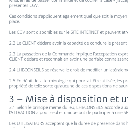
Ainsi, le fait de passer commande et de cocher la case « J’acc
présentes CGV.
Ces conditions s’appliquent également quel que soit le moyen
place.
Les CGV sont disponibles sur le SITE INTERNET et peuvent ê
2.2 Le CLIENT déclare avoir la capacité de conclure le présent co
2.3 La passation de la Commande implique l’acceptation expres
CLIENT déclare et reconnaît en avoir une parfaite connaissanc
2.4 LHBCONSEILS se réserve le droit de modifier unilatéralem
2.5 En dépit de la terminologie qui pourrait être utilisée, le
propriété de telle sorte qu’aucune de ces dispositions ne sau
3 – Mise à disposition et u
3.1 Selon le principe même du jeu, LHBCONSEILS accorde aux
l’ATTRACTION a pour seul et unique but de participer à une S
Les UTILISATEURS acceptent que la durée de présence dans l’A