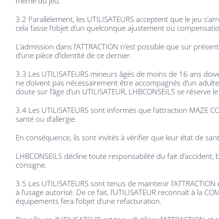
même du jeu.
3.2 Parallèlement, les UTILISATEURS acceptent que le jeu s’arrê
cela fasse l’objet d’un quelconque ajustement ou compensation
L’admission dans l’ATTRACTION n’est possible que sur présent
d’une pièce d’identité de ce dernier.
3.3 Les UTILISATEURS mineurs âgés de moins de 16 ans doiven
ne doivent pas nécessairement être accompagnés d’un adulte. 
doute sur l’âge d’un UTILISATEUR, LHBCONSEILS se réserve le dr
3.4 Les UTILISATEURS sont informés que l’attraction MAZE CORP
santé ou d’allergie.
En conséquence, ils sont invités à vérifier que leur état de sa
LHBCONSEILS décline toute responsabilité du fait d’accident, 
consigne.
3.5 Les UTILISATEURS sont tenus de maintenir l’ATTRACTION et l
à l’usage autorisé. De ce fait, l’UTILISATEUR reconnaît à la
équipements fera l’objet d’une refacturation.