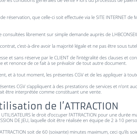
epte les conditions générales de vente » lors du processus de paieme
 de réservation, que celle-ci soit effectuée via le SITE INTERNET
tre consultées librement sur simple demande auprès de LHBCONSEI
ntrat, c’est-à-dire avoir la majorité légale et ne pas être sous tutel
se et sans réserve par le CLIENT de l’intégralité des clauses et c
e et renonce de ce fait à se prévaloir de tout autre document.
ent, et à tout moment, les présentes CGV et de les appliquer à tou
s présentes CGV s’appliquent à des prestations de services et n’ont
rait être interprétée comme constituant une vente.
tilisation de l’ATTRACTION
 UTILISATEURS le droit d’occuper l’ATTRACTION pour une durée max
ESSION DE JEU, laquelle doit être réalisée en équipe de 2 à 10 pe
TTRACTION soit de 60 (soixante) minutes maximum, ceci qu’ils soie