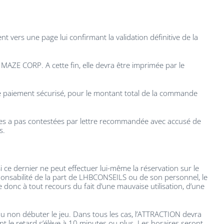
vers une page lui confirmant la validation définitive de la
AZE CORP. A cette fin, elle devra être imprimée par le
de paiement sécurisé, pour le montant total de la commande
e les a pas contestées par lettre recommandée avec accusé de
s.
ce dernier ne peut effectuer lui-même la réservation sur le
onsabilité de la part de LHBCONSEILS ou de son personnel, le
donc à tout recours du fait d’une mauvaise utilisation, d’une
u non débuter le jeu. Dans tous les cas, l’ATTRACTION devra
nt le retard s’élève à 10 minutes ou plus. Les horaires seront