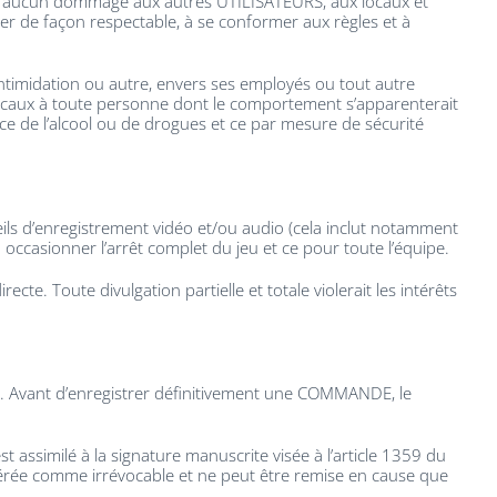
nner aucun dommage aux autres UTILISATEURS, aux locaux et
 de façon respectable, à se conformer aux règles et à
intimidation ou autre, envers ses employés ou tout autre
x locaux à toute personne dont le comportement s’apparenterait
e de l’alcool ou de drogues et ce par mesure de sécurité
reils d’enregistrement vidéo et/ou audio (cela inclut notamment
a occasionner l’arrêt complet du jeu et ce pour toute l’équipe.
. Toute divulgation partielle et totale violerait les intérêts
s. Avant d’enregistrer définitivement une COMMANDE, le
 assimilé à la signature manuscrite visée à l’article 1359 du
idérée comme irrévocable et ne peut être remise en cause que