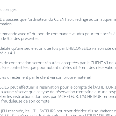
s corriger.
E passée, que l’ordinateur du CLIENT soit redirigé automatiquement 
mation.
 la commande avec n° du bon de commande vaudra pour tout accès à M
icle 3.2 des présentes.
débité qu’une seule et unique fois par LHBCONSEILS via son site 
né au 4.1.
ues de confirmation seront réputées acceptées par le CLIENT s’il n
s être contestées que pour autant qu’elles diffèrent des réservation
les directement par le client via son propre matériel
ILS peut effectuer la réservation pour le compte de l’ACHETEUR si 
 aucune réserve que ce type de réservation n’entraîne aucune resp
selon les instructions données par l’ACHETEUR. L’ACHETEUR renonce 
ion frauduleuse de son compte.
U réservée, les UTILISATEURS pourront décider s’ils souhaitent o
BCONSEILS se réserve le droit de refuser l’accès aux UTILISATEURS do